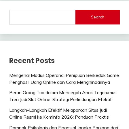
Search
Recent Posts
Mengenal Modus Operandi Penipuan Berkedok Game
Penghasil Uang Online dan Cara Menghindarinya
Peran Orang Tua dalam Mencegah Anak Terjerumus
Tren Judi Slot Online: Strategi Perlindungan Efektif
Langkah-Langkah Efektif Melaporkan Situs Judi
Online Resmi ke Kominfo 2026: Panduan Praktis
Dampak Psikologis dan Finansial Jangka Panjang dari