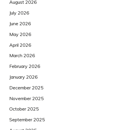
August 2026
July 2026
June 2026
May 2026
April 2026
March 2026
February 2026
January 2026
December 2025
November 2025
October 2025
September 2025