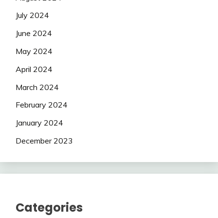
July 2024
June 2024
May 2024
April 2024
March 2024
February 2024
January 2024
December 2023
Categories