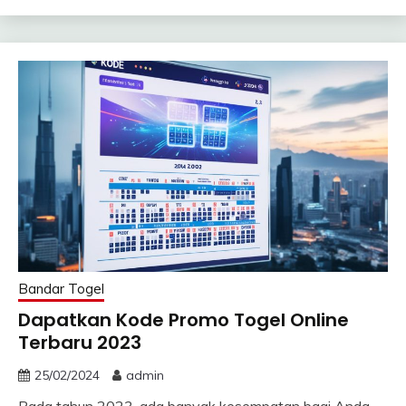
Bandar Togel
Dapatkan Kode Promo Togel Online
Terbaru 2023
25/02/2024
admin