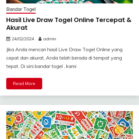
Bandar Togel
Hasil Live Draw Togel Online Tercepat &
Akurat
24/02/2024
admin
Jika Anda mencari hasil Live Draw Togel Online yang
cepat dan akurat, Anda telah berada di tempat yang
tepat. Di sini bandar togel , kami
Read More