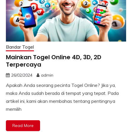
Bandar Togel
Mainkan Togel Online 4D, 3D, 2D
Terpercaya
26/02/2024
admin
Apakah Anda seorang pecinta Togel Online? Jika ya,
maka Anda sudah berada di tempat yang tepat. Pada
artikel ini, kami akan membahas tentang pentingnya
memilih
Read More