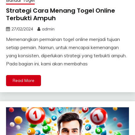
Bandar Togel
Strategi Cara Menang Togel Online
Terbukti Ampuh
27/02/2024
admin
Memenangkan permainan togel online menjadi tujuan
setiap pemain. Namun, untuk mencapai kemenangan
yang konsisten, diperlukan strategi yang terbukti ampuh.
Pada bagian ini, kami akan membahas
Read More