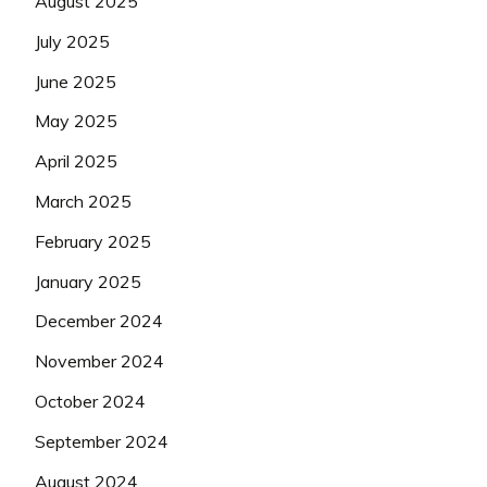
August 2025
July 2025
June 2025
May 2025
April 2025
March 2025
February 2025
January 2025
December 2024
November 2024
October 2024
September 2024
August 2024