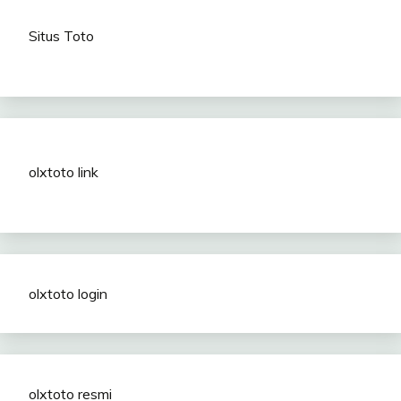
Situs Toto
olxtoto link
olxtoto login
olxtoto resmi