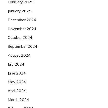
February 2025
January 2025
December 2024
November 2024
October 2024
September 2024
August 2024
July 2024
June 2024
May 2024
April 2024
March 2024