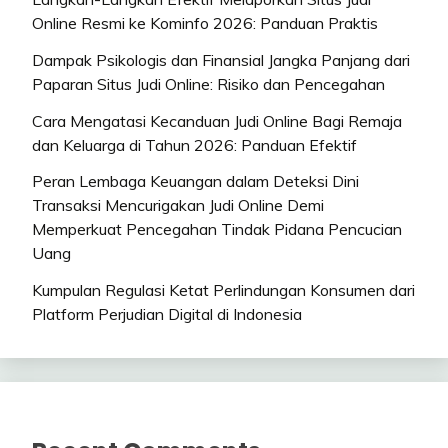
Online Resmi ke Kominfo 2026: Panduan Praktis
Dampak Psikologis dan Finansial Jangka Panjang dari
Paparan Situs Judi Online: Risiko dan Pencegahan
Cara Mengatasi Kecanduan Judi Online Bagi Remaja
dan Keluarga di Tahun 2026: Panduan Efektif
Peran Lembaga Keuangan dalam Deteksi Dini
Transaksi Mencurigakan Judi Online Demi
Memperkuat Pencegahan Tindak Pidana Pencucian
Uang
Kumpulan Regulasi Ketat Perlindungan Konsumen dari
Platform Perjudian Digital di Indonesia